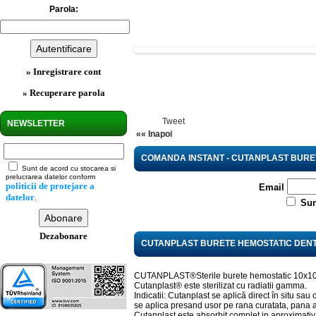
Parola:
» Inregistrare cont
» Recuperare parola
Tweet
NEWSLETTER
«« Inapoi
COMANDA INSTANT - CUTANPLAST BURET
Sunt de acord cu stocarea si
prelucrarea datelor conform
politicii de protejare a
Email
datelor
.
Sun
Dezabonare
CUTANPLAST BURETE HEMOSTATIC DENTA
CUTANPLAST®Sterile burete hemostatic 10x10x1
Cutanplast® este sterilizat cu radiatii gamma.
Indicatii: Cutanplast se aplică direct în situ sau
se aplica presand usor pe rana curatata, pana a
Cutanplast este absorbit complet in aproximativ