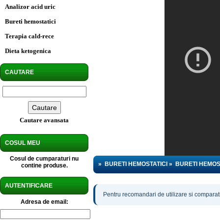
Analizor acid uric
Bureti hemostatici
Terapia cald-rece
Dieta ketogenica
CAUTARE
Cautare avansata
COSUL MEU
Cosul de cumparaturi nu
»
BURETI HEMOSTATICI
»
BURETI HEMOS
contine produse.
AUTENTIFICARE
Pentru recomandari de utilizare si comparatii
Adresa de email: