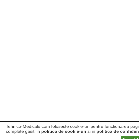
Tehnico-Medicale.com foloseste cookie-uri pentru functionarea pagini
complete gasiti in
politica de cookie-uri
si in
politica de confident