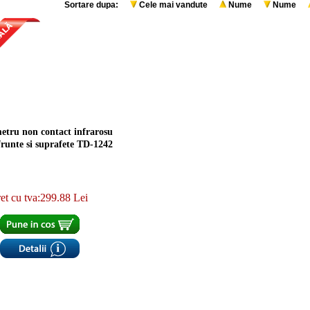
Sortare dupa:
Cele mai vandute
Nume
Nume
tru non contact infrarosu
frunte si suprafete TD-1242
et cu tva:299.88 Lei