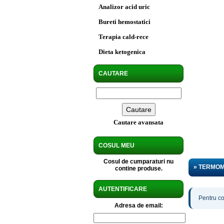
Analizor acid uric
Bureti hemostatici
Terapia cald-rece
Dieta ketogenica
CAUTARE
Cautare avansata
COSUL MEU
Cosul de cumparaturi nu
» TERMO
contine produse.
AUTENTIFICARE
Pentru co
Adresa de email: