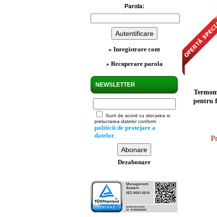
Parola:
» Inregistrare cont
» Recuperare parola
NEWSLETTER
Termome
pentru 
Sunt de acord cu stocarea si
prelucrarea datelor conform
politicii de protejare a
datelor
.
Pr
Dezabonare