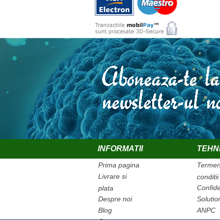
INFORMATII
TEHN
Prima pagina
Termeni
Livrare si
conditii
Confide
plata
Despre noi
Solution
Blog
ANPC