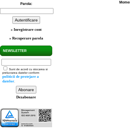
Moment
Parola:
» Inregistrare cont
» Recuperare parola
NEWSLETTER
Sunt de acord cu stocarea si
prelucrarea datelor conform
politicii de protejare a
datelor
.
Dezabonare