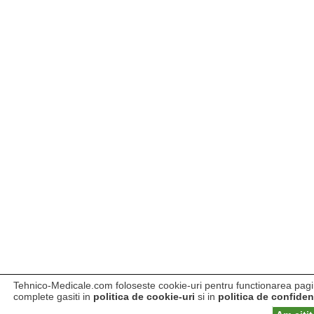
Tehnico-Medicale.com foloseste cookie-uri pentru functionarea pagini
complete gasiti in
politica de cookie-uri
si in
politica de confident