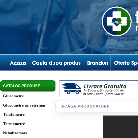
Consiliere 
Co
CATALOG PRODUSE
Glucometre
Glucometre uz veterinar
ACASA
/
PRODUCATORI
/
Tensiometre
Termometre
Nebulizatoare