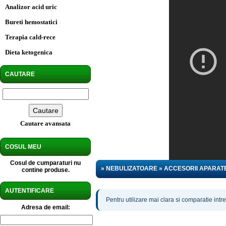
Analizor acid uric
Bureti hemostatici
Terapia cald-rece
Dieta ketogenica
CAUTARE
Cautare avansata
COSUL MEU
Cosul de cumparaturi nu
» NEBULIZATOARE » ACCESORII APARAT
contine produse.
AUTENTIFICARE
Pentru utilizare mai clara si comparatie intre
Adresa de email: