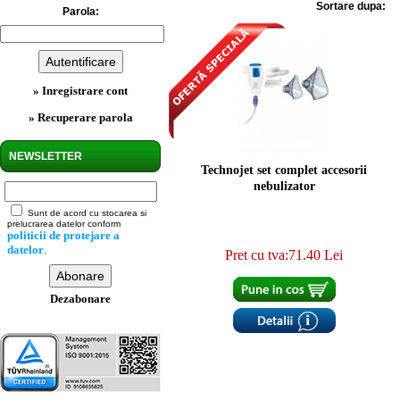
Sortare dupa:
Parola:
» Inregistrare cont
» Recuperare parola
NEWSLETTER
Technojet set complet accesorii
nebulizator
Sunt de acord cu stocarea si
prelucrarea datelor conform
politicii de protejare a
datelor
.
Pret cu tva:71.40 Lei
Dezabonare