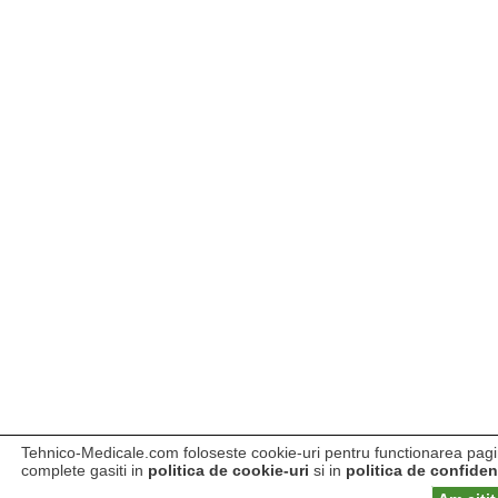
Tehnico-Medicale.com foloseste cookie-uri pentru functionarea pagini
complete gasiti in
politica de cookie-uri
si in
politica de confident