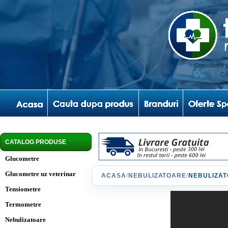
Consiliere 
Co
CATALOG PRODUSE
Glucometre
Glucometre uz veterinar
ACASA
/
NEBULIZATOARE
/
NEBULIZAT
Tensiometre
Termometre
Nebulizatoare