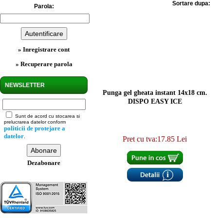
Sortare dupa:
Parola:
» Inregistrare cont
» Recuperare parola
NEWSLETTER
Punga gel gheata instant 14x18 cm.
DISPO EASY ICE
Sunt de acord cu stocarea si
prelucrarea datelor conform
politicii de protejare a
datelor
.
Pret cu tva:17.85 Lei
Dezabonare