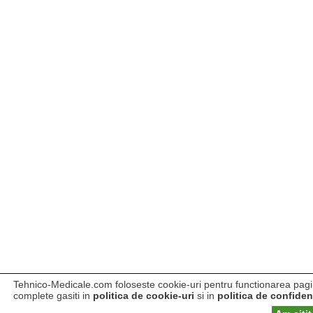
Tehnico-Medicale.com foloseste cookie-uri pentru functionarea pagini
complete gasiti in
politica de cookie-uri
si in
politica de confident