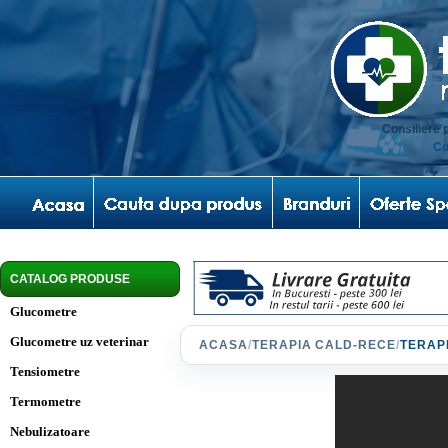
Consiliere 
Co
CATALOG PRODUSE
Glucometre
Glucometre uz veterinar
ACASA
/
TERAPIA CALD-RECE
/
TERAP
Tensiometre
Termometre
Nebulizatoare