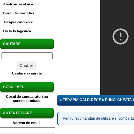
Analizor acid uric
Bureti hemostatici
Terapia cald-rece
Dieta ketogenica
CAUTARE
Cautare avansata
COSUL MEU
Cosul de cumparaturi nu
» TERAPIA CALD-RECE » PUNGI GHEATA 
contine produse.
AUTENTIFICARE
Pentru recomandari de utilizare si comparatii
Adresa de email: