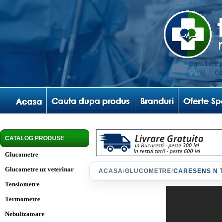
Consiliere 
Co
CATALOG PRODUSE
Glucometre
Glucometre uz veterinar
ACASA
/
GLUCOMETRE
/
CARESENS N T
Tensiometre
Termometre
Nebulizatoare