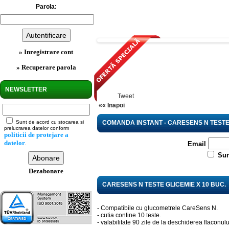
Parola:
» Inregistrare cont
» Recuperare parola
NEWSLETTER
Tweet
«« Inapoi
Sunt de acord cu stocarea si
COMANDA INSTANT - CARESENS N TESTE 
prelucrarea datelor conform
politicii de protejare a
datelor
Email
.
Sun
Dezabonare
CARESENS N TESTE GLICEMIE X 10 BUC.
- Compatibile cu glucometrele CareSens N.
- cutia contine 10 teste.
- valabilitate 90 zile de la deschiderea flaconulu