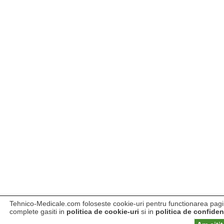
Tehnico-Medicale.com foloseste cookie-uri pentru functionarea pagini
complete gasiti in
politica de cookie-uri
si in
politica de confident