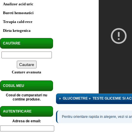
Analizor acid uric
Bureti hemostatici
Terapia cald-rece
Dieta ketogenica
CAUTARE
Cautare avansata
COSUL MEU
Cosul de cumparaturi nu
»
GLUCOMETRE
»
TESTE GLICEMIE SI A
contine produse.
AUTENTIFICARE
Pentru orientare rapida in alegere, vezi si ar
Adresa de email: