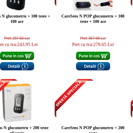
 N glucometru + 100 teste +
CareSens N POP glucometru + 100
100 ace
teste + 100 ace
Pret: 297.50 Lei
Pret: 357.00 Lei
et cu tva:243.95 Lei
Pret cu tva:279.65 Lei
s N glucometru + 200 teste
CareSens N POP glucometru + 200