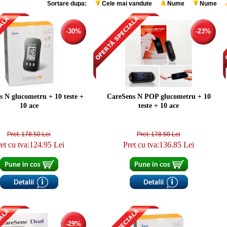
Sortare dupa:
Cele mai vandute
Nume
Nume
-30%
-23%
 N glucometru + 10 teste +
CareSens N POP glucometru + 10
10 ace
teste + 10 ace
Pret: 178.50 Lei
Pret: 178.50 Lei
et cu tva:124.95 Lei
Pret cu tva:136.85 Lei
-29%