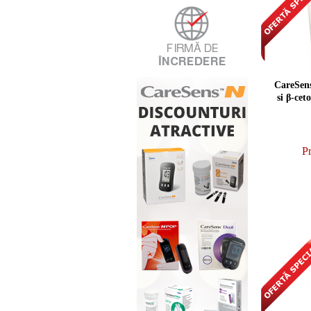
CareSens
si β-cet
Pr