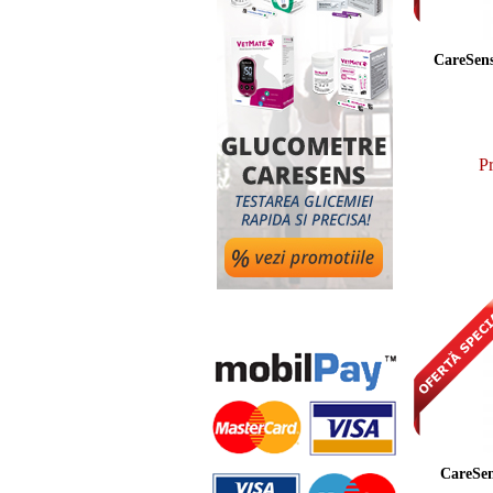
CareSens
Pr
CareSen