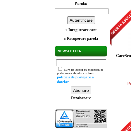
Parola:
» Inregistrare cont
» Recuperare parola
NEWSLETTER
CareSens
Sunt de acord cu stocarea si
prelucrarea datelor conform
politicii de protejare a
datelor
.
Pr
Dezabonare