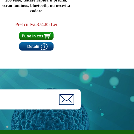
200 teste, testare rapida si precisa,
ecran luminos, bluetooth, nu necesita
codare
Pret cu tva:374.85 Lei