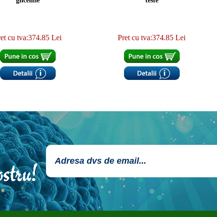
glicemie
teste
et cu tva:374.85 Lei
Pret cu tva:374.85 Lei