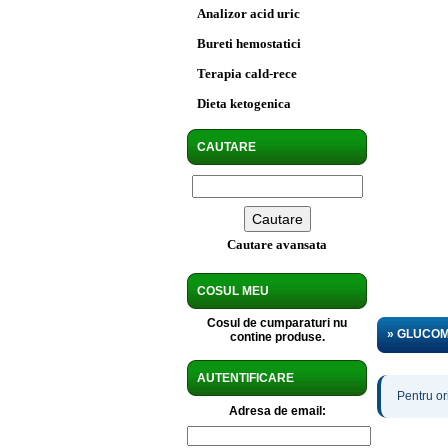
Analizor acid uric
Bureti hemostatici
Terapia cald-rece
Dieta ketogenica
CAUTARE
Cautare avansata
COSUL MEU
Cosul de cumparaturi nu
» GLUCO
contine produse.
AUTENTIFICARE
Pentru or
Adresa de email: