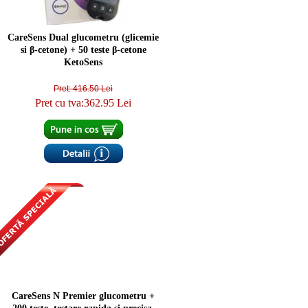
CareSens Dual glucometru (glicemie
si β-cetone) + 50 teste β-cetone
KetoSens
Pret: 416.50 Lei
Pret cu tva:362.95 Lei
CareSens N Premier glucometru +