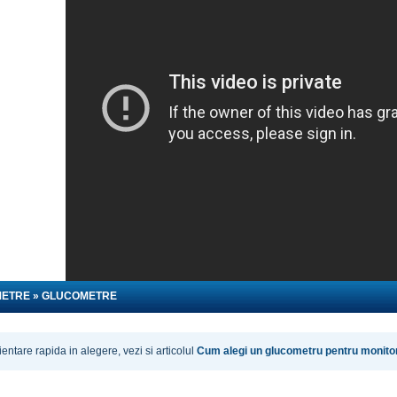
METRE » GLUCOMETRE
ientare rapida in alegere, vezi si articolul
Cum alegi un glucometru pentru monitor