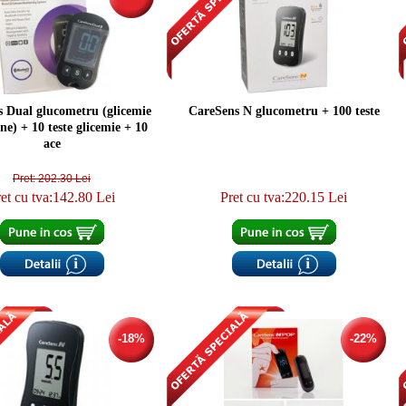
 Dual glucometru (glicemie
CareSens N glucometru + 100 teste
one) + 10 teste glicemie + 10
ace
Pret: 202.30 Lei
et cu tva:142.80 Lei
Pret cu tva:220.15 Lei
-18%
-22%