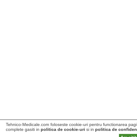
Tehnico-Medicale.com foloseste cookie-uri pentru functionarea pagini
complete gasiti in
politica de cookie-uri
si in
politica de confident