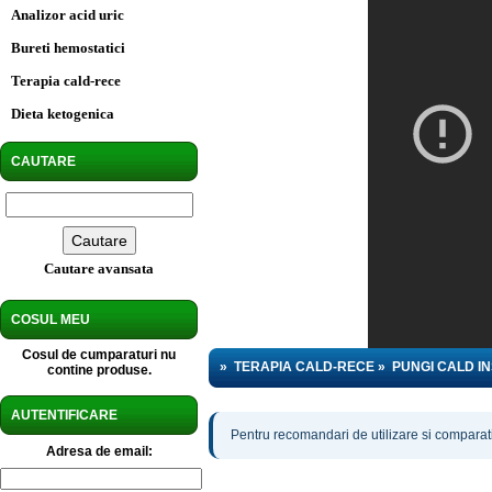
Analizor acid uric
Bureti hemostatici
Terapia cald-rece
Dieta ketogenica
CAUTARE
Cautare avansata
COSUL MEU
Cosul de cumparaturi nu
»
TERAPIA CALD-RECE
»
PUNGI CALD I
contine produse.
AUTENTIFICARE
Pentru recomandari de utilizare si comparatii
Adresa de email: