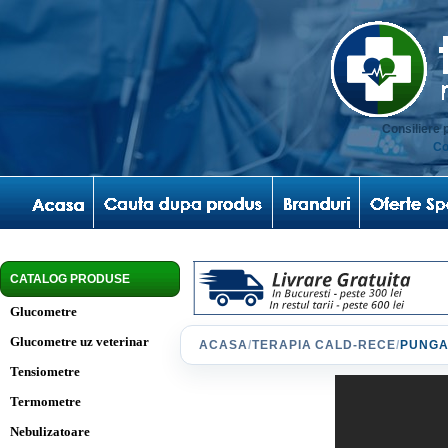
Consiliere 
Co
CATALOG PRODUSE
Glucometre
Glucometre uz veterinar
ACASA
/
TERAPIA CALD-RECE
/
PUNGA
Tensiometre
Termometre
Nebulizatoare