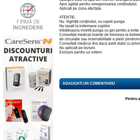
Apoi agitati pentru omogenizarea continutului.
Aplicati pe zona afectata.
ATENTIE:
Nu înghițiti conținutul, nu rupeti punga.
Nu lasati la indemana copiilor.
Intotdeauna inveliti punga cu gel pentru a evita 
Consultati medical inainte de folosirea la bebel
de circulatie sau insensibilitate a pielii (sindr
Consultati medicul dvs daca aveti dubii cu priv
Nu aplicati pe leziuni.
Exclusiv pentru uz extern.
ADAUGATI UN COMENTARIU
Pentru a