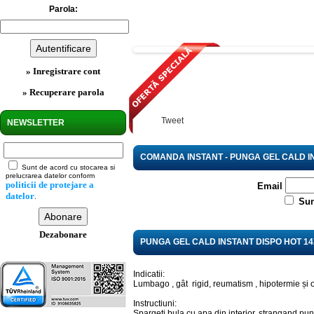
Parola:
» Inregistrare cont
» Recuperare parola
Tweet
NEWSLETTER
COMANDA INSTANT - PUNGA GEL CALD I
Sunt de acord cu stocarea si
prelucrarea datelor conform
politicii de protejare a
Email
datelor
.
Sun
Dezabonare
PUNGA GEL CALD INSTANT DISPO HOT 1
Indicatii:
Lumbago , gât rigid, reumatism , hipotermie și 
Instructiuni:
Spargeti bula cu apa din interior, strangand p