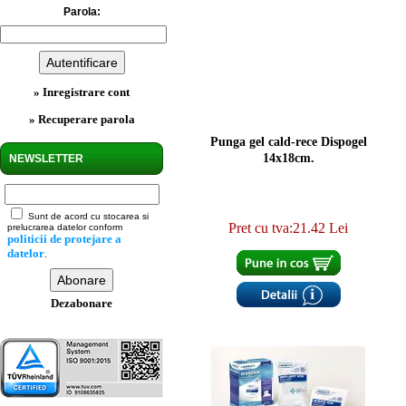
Parola:
» Inregistrare cont
» Recuperare parola
Punga gel cald-rece Dispogel
14x18cm.
NEWSLETTER
Sunt de acord cu stocarea si
Pret cu tva:21.42 Lei
prelucrarea datelor conform
politicii de protejare a
datelor
.
Dezabonare