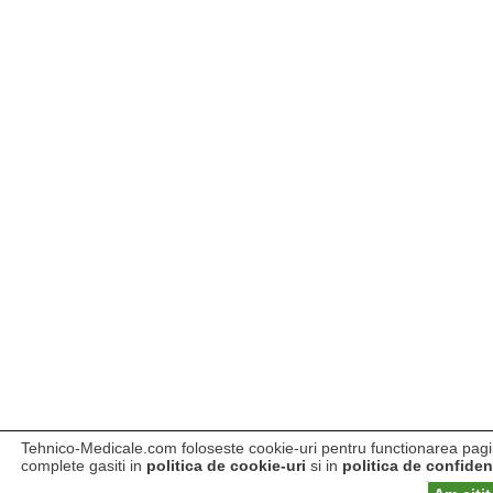
Tehnico-Medicale.com foloseste cookie-uri pentru functionarea pagini
complete gasiti in
politica de cookie-uri
si in
politica de confident