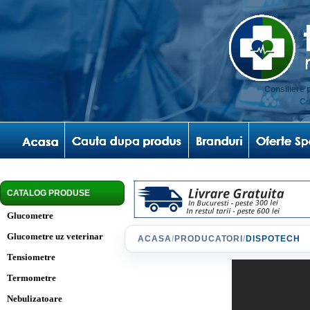
Consiliere 
Co
CATALOG PRODUSE
Glucometre
Glucometre uz veterinar
ACASA
/
PRODUCATORI
/
DISPOTECH
Tensiometre
Termometre
Nebulizatoare