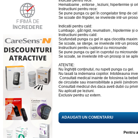
Indicatii pentru rece:
Hematoame , entorse , leziuni, hipertermie și o
Instructiuni pentru rece:
Se pune punga cu gel în congelator timp de cel 
Se scoate din frigider, se inveleste intr-un pros
Indicatii pentru cald:
Lumbago , gât rigid, reumatism , hipotermie și 
Instructiuni pentru cald:
Scufundati punga cu gel in apa clocotita maxim
Se scoate, se sterge, se inveleste intr-un prosop
Instructiuni pentru cuptorul cu microunde:
Se pune punga cu gel in cuprotul cu microunde
Se scoate, se inveleste intr-un prosop si se apl
ATENTIE:
Nu înghițiti conținutul, nu rupeti punga cu gel.
Nu lasati la indemana copiilor. Intotdeauna invel
Consultati medical inainte de folosirea la bebe
de circulatie sau insensibilitate a pielii (sindr
Consultati medicul dvs daca aveti dubii cu priv
Nu aplicati pe leziuni.
Exclusiv pentru uz extern.
ADAUGATI UN COMENTARIU
Pentru a