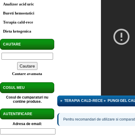
Analizor acid uric
Bureti hemostatici
Terapia cald-rece
Dieta ketogenica
CAUTARE
Cautare avansata
COSUL MEU
Cosul de cumparaturi nu
»
TERAPIA CALD-RECE
»
PUNGI GEL CA
contine produse.
AUTENTIFICARE
Pentru recomandari de utilizare si comparatii
Adresa de email: