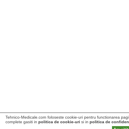
Tehnico-Medicale.com foloseste cookie-uri pentru functionarea pagini
complete gasiti in
politica de cookie-uri
si in
politica de confident