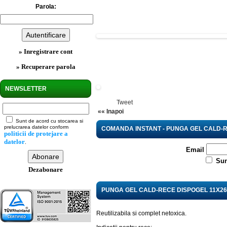
Parola:
» Inregistrare cont
» Recuperare parola
NEWSLETTER
Tweet
«« Inapoi
Sunt de acord cu stocarea si
prelucrarea datelor conform
COMANDA INSTANT - PUNGA GEL CALD-R
politicii de protejare a
datelor
.
Email
Sun
Dezabonare
PUNGA GEL CALD-RECE DISPOGEL 11X2
Reutilizabila si complet netoxica.