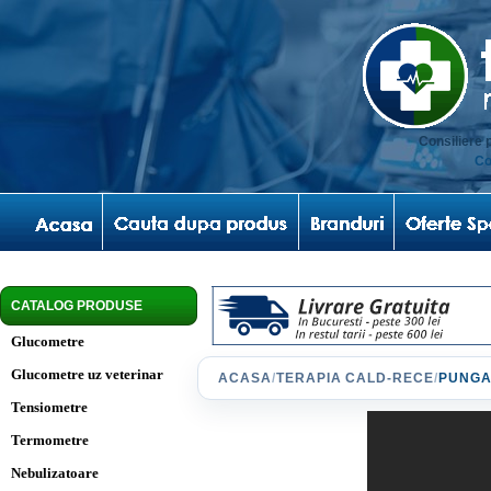
Consiliere 
Co
CATALOG PRODUSE
Glucometre
Glucometre uz veterinar
ACASA
/
TERAPIA CALD-RECE
/
PUNGA
Tensiometre
Termometre
Nebulizatoare