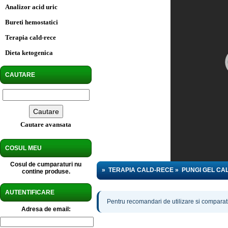
Analizor acid uric
Bureti hemostatici
Terapia cald-rece
Dieta ketogenica
CAUTARE
Cautare avansata
COSUL MEU
Cosul de cumparaturi nu
»
TERAPIA CALD-RECE
»
PUNGI GEL CA
contine produse.
AUTENTIFICARE
Pentru recomandari de utilizare si comparatii
Adresa de email: