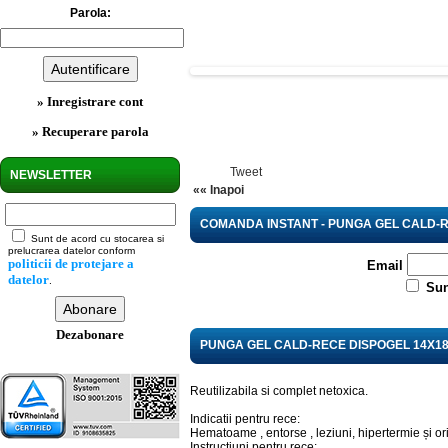
Parola:
» Inregistrare cont
» Recuperare parola
Tweet
NEWSLETTER
«« Inapoi
COMANDA INSTANT - PUNGA GEL CALD-R
Sunt de acord cu stocarea si
prelucrarea datelor conform
politicii de protejare a
Email
datelor
.
Sun
Dezabonare
PUNGA GEL CALD-RECE DISPOGEL 14X1
Reutilizabila si complet netoxica.
Indicatii pentru rece:
Hematoame , entorse , leziuni, hipertermie și o
Instructiuni pentru rece: