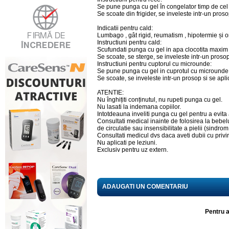
Se pune punga cu gel în congelator timp de cel 
Se scoate din frigider, se inveleste intr-un pros
Indicatii pentru cald:
Lumbago , gât rigid, reumatism , hipotermie și 
Instructiuni pentru cald:
Scufundati punga cu gel in apa clocotita maxim
Se scoate, se sterge, se inveleste intr-un prosop
Instructiuni pentru cuptorul cu microunde:
Se pune punga cu gel in cuprotul cu microunde
Se scoate, se inveleste intr-un prosop si se apl
ATENTIE:
Nu înghițiti conținutul, nu rupeti punga cu gel.
Nu lasati la indemana copiilor.
Intotdeauna inveliti punga cu gel pentru a evita 
Consultati medical inainte de folosirea la bebel
de circulatie sau insensibilitate a pielii (sindr
Consultati medicul dvs daca aveti dubii cu priv
Nu aplicati pe leziuni.
Exclusiv pentru uz extern.
ADAUGATI UN COMENTARIU
Pentru a