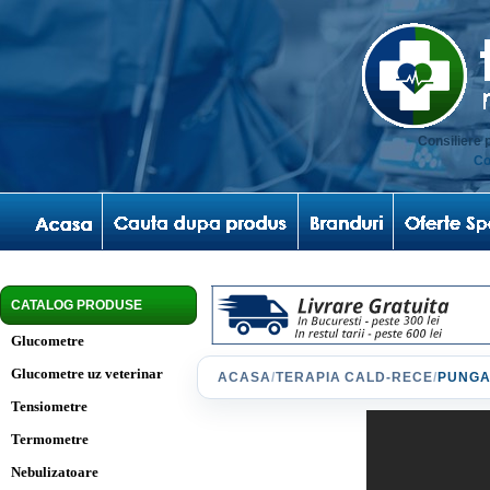
Consiliere 
Co
CATALOG PRODUSE
Glucometre
Glucometre uz veterinar
ACASA
/
TERAPIA CALD-RECE
/
PUNGA
Tensiometre
Termometre
Nebulizatoare