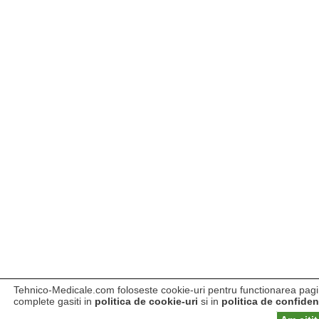
Tehnico-Medicale.com foloseste cookie-uri pentru functionarea pagini
complete gasiti in
politica de cookie-uri
si in
politica de confident