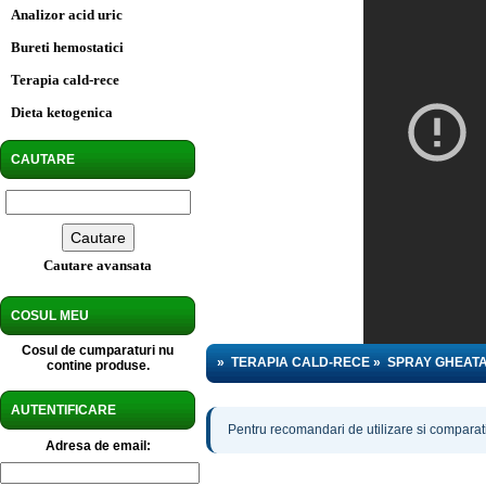
Analizor acid uric
Bureti hemostatici
Terapia cald-rece
Dieta ketogenica
CAUTARE
Cautare avansata
COSUL MEU
Cosul de cumparaturi nu
»
TERAPIA CALD-RECE
»
SPRAY GHEAT
contine produse.
AUTENTIFICARE
Pentru recomandari de utilizare si comparatii
Adresa de email: