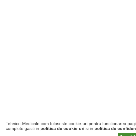
Tehnico-Medicale.com foloseste cookie-uri pentru functionarea pagini
complete gasiti in
politica de cookie-uri
si in
politica de confident