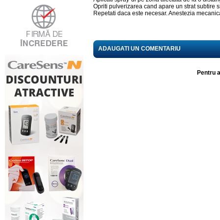
Opriti pulverizarea cand apare un strat subtire 
Repetati daca este necesar. Anestezia mecanic
ADAUGATI UN COMENTARIU
Pentru a