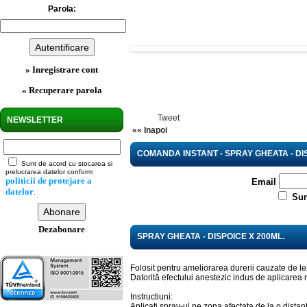
Parola:
» Inregistrare cont
» Recuperare parola
Tweet
NEWSLETTER
«« Inapoi
COMANDA INSTANT - SPRAY GHEATA - DIS
Sunt de acord cu stocarea si
prelucrarea datelor conform
politicii de protejare a
Email
datelor
.
Sun
Dezabonare
SPRAY GHEATA - DISPOICE X 200ML.
Folosit pentru ameliorarea durerii cauzate de lez
Datorită efectului anestezic indus de aplicarea re
Instructiuni:
Aplicati spray-ul pe zona afectata de la o dista